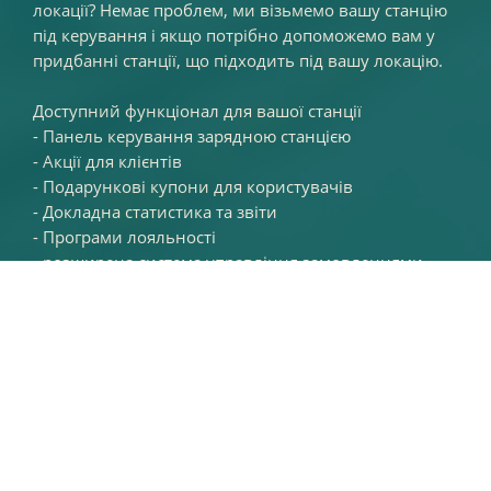
Київська область, Вулиця Київська 11, Вишневе
локації? Немає проблем, ми візьмемо вашу станцію
під керування і якщо потрібно допоможемо вам у
ICAR ЖК Orange Park DC80KW
придбанні станції, що підходить під вашу локацію.
CCS2+GBT 10
Доступний функціонал для вашої станції
Київська область, Крюківщина,Одеська ,23
- Панель керування зарядною станцією
ICAR ЖК Orange Park AC
- Акції для клієнтів
- Подарункові купони для користувачів
Type1+Type2. 11
- Докладна статистика та звіти
Київська область, Крюківщина, Oдеська 23
- Програми лояльності
- розширена система управління замовленнями
ICAR ЖК Orange Park AC gbt+gbt. 12
- Групи користувачів та розклад
Київська область, Крюківщина, Oдеська 23
- Повідомлення електронною поштою
ICAR 28 KW DC CCS2+GBT Рокитне
Київська область, Смт Рокитне вулиця Медоварна
11
Черкаси
ICAR еХАБ 700 кВт DC240KW