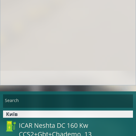
Search
Київ
ICAR Neshta DC 160 Kw
CCS2+Gbt+Chademo. 13